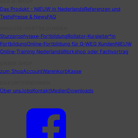
DER G-WEG®
Das Produkt - NIEUW in Nederlands
Referenzen und
Tests
Presse & News
FAQ
INHOUSE-FORTBILDUNGEN
Sturzprophylaxe-Fortbildung
Rollator-Kursleiter*in
Fortbildung
Online-Fortbildung für G-WEG Kunden
NIEUW
Online-Training Nederlands
Workshop oder Fachvortrag
UNSER SHOP
zum Shop
Account
Warenkorb
Kasse
DAS UNTERNEHMEN
Über uns
Jobs
Kontakt
Medien
Downloads