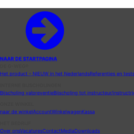
NAAR DE STARTPAGINA
DE G-WEG®
Het product - NIEUW in het Nederlands
Referenties en test
INTERNE BIJSCHOLINGEN
Bijscholing valpreventie
Bijscholing tot instructeur/instructri
ONZE WINKEL
naar de winkel
Account
Winkelwagen
Kassa
HET BEDRIJF
Over ons
Vacatures
Contact
Media
Downloads