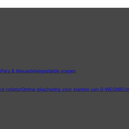
s
Pers & Nieuws
Veelgestelde vragen
ce rollator
Online-bijscholing voor klanten van G-WEG
NIEUW