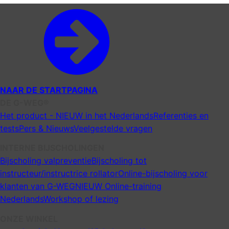
Set
2.0
Hoeveelheid
NAAR DE STARTPAGINA
DE G-WEG®
Het product - NIEUW in het Nederlands
Referenties en
tests
Pers & Nieuws
Veelgestelde vragen
INTERNE BIJSCHOLINGEN
Bijscholing valpreventie
Bijscholing tot
instructeur/instructrice rollator
Online-bijscholing voor
klanten van G-WEG
NIEUW Online-training
Nederlands
Workshop of lezing
ONZE WINKEL