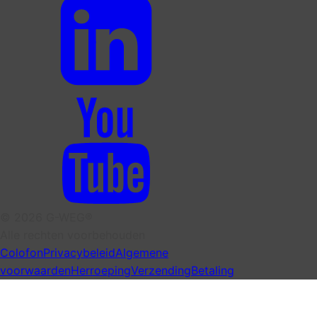
© 2026 G-WEG®
Alle rechten voorbehouden
Colofon
Privacybeleid
Algemene
voorwaarden
Herroeping
Verzending
Betaling