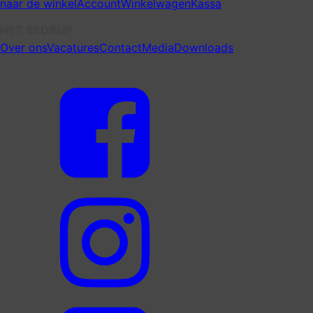
naar de winkel
Account
Winkelwagen
Kassa
HET BEDRIJF
Over ons
Vacatures
Contact
Media
Downloads