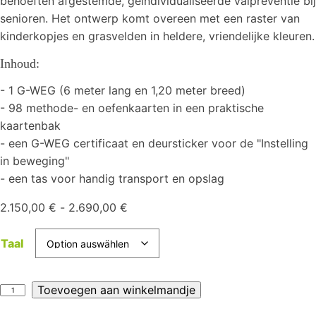
behoeften afgestemde, geïndividualiseerde valpreventie bij
senioren. Het ontwerp komt overeen met een raster van
kinderkopjes en grasvelden in heldere, vriendelijke kleuren.
Inhoud:
- 1 G-WEG (6 meter lang en 1,20 meter breed)
- 98 methode- en oefenkaarten in een praktische
kaartenbak
- een G-WEG certificaat en deursticker voor de "Instelling
in beweging"
- een tas voor handig transport en opslag
2.150,00
€
-
2.690,00
€
Taal
G-
Toevoegen aan winkelmandje
WEG