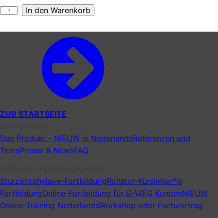
G-
In den Warenkorb
WEG
Set
2.0
Menge
ZUR STARTSEITE
DER G-WEG®
Das Produkt - NIEUW in Nederlands
Referenzen und
Tests
Presse & News
FAQ
INHOUSE-FORTBILDUNGEN
Sturzprophylaxe-Fortbildung
Rollator-Kursleiter*in
Fortbildung
Online-Fortbildung für G-WEG Kunden
NIEUW
Online-Training Nederlands
Workshop oder Fachvortrag