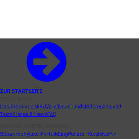
ZUR STARTSEITE
DER G-WEG®
Das Produkt - NIEUW in Nederlands
Referenzen und
Tests
Presse & News
FAQ
INHOUSE-FORTBILDUNGEN
Sturzprophylaxe-Fortbildung
Rollator-Kursleiter*in