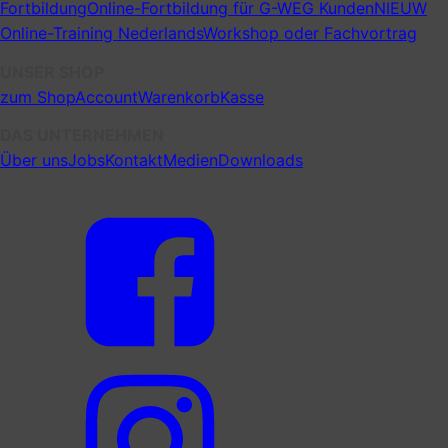
Fortbildung
Online-Fortbildung für G-WEG Kunden
NIEUW
Online-Training Nederlands
Workshop oder Fachvortrag
UNSER SHOP
zum Shop
Account
Warenkorb
Kasse
DAS UNTERNEHMEN
Über uns
Jobs
Kontakt
Medien
Downloads