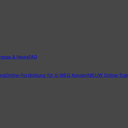
resse & News
FAQ
ung
Online-Fortbildung für G-WEG Kunden
NIEUW Online-Trai