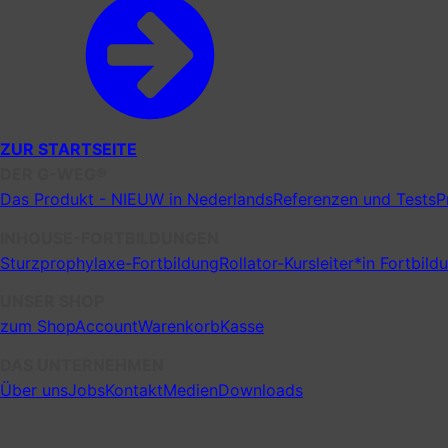
ZUR STARTSEITE
DER G-WEG®
Das Produkt - NIEUW in Nederlands
Referenzen und Tests
P
INHOUSE-FORTBILDUNGEN
Sturzprophylaxe-Fortbildung
Rollator-Kursleiter*in Fortbild
UNSER SHOP
zum Shop
Account
Warenkorb
Kasse
DAS UNTERNEHMEN
Über uns
Jobs
Kontakt
Medien
Downloads