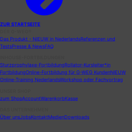
ZUR STARTSEITE
DER G-WEG®
Das Produkt - NIEUW in Nederlands
Referenzen und
Tests
Presse & News
FAQ
INHOUSE-FORTBILDUNGEN
Sturzprophylaxe-Fortbildung
Rollator-Kursleiter*in
Fortbildung
Online-Fortbildung für G-WEG Kunden
NIEUW
Online-Training Nederlands
Workshop oder Fachvortrag
UNSER SHOP
zum Shop
Account
Warenkorb
Kasse
DAS UNTERNEHMEN
Über uns
Jobs
Kontakt
Medien
Downloads