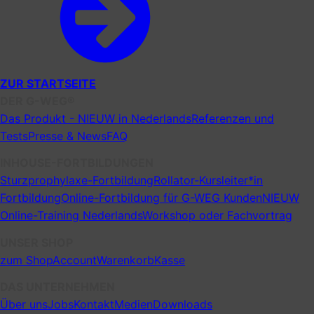
ZUR STARTSEITE
DER G-WEG®
Das Produkt - NIEUW in Nederlands
Referenzen und
Tests
Presse & News
FAQ
INHOUSE-FORTBILDUNGEN
Sturzprophylaxe-Fortbildung
Rollator-Kursleiter*in
Fortbildung
Online-Fortbildung für G-WEG Kunden
NIEUW
Online-Training Nederlands
Workshop oder Fachvortrag
UNSER SHOP
zum Shop
Account
Warenkorb
Kasse
DAS UNTERNEHMEN
Über uns
Jobs
Kontakt
Medien
Downloads