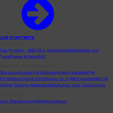
ZUR STARTSEITE
DER G-WEG®
Das Produkt - NIEUW in Nederlands
Referenzen und
Tests
Presse & News
FAQ
INHOUSE-FORTBILDUNGEN
Sturzprophylaxe-Fortbildung
Rollator-Kursleiter*in
Fortbildung
Online-Fortbildung für G-WEG Kunden
NIEUW
Online-Training Nederlands
Workshop oder Fachvortrag
UNSER SHOP
zum Shop
Account
Warenkorb
Kasse
DAS UNTERNEHMEN