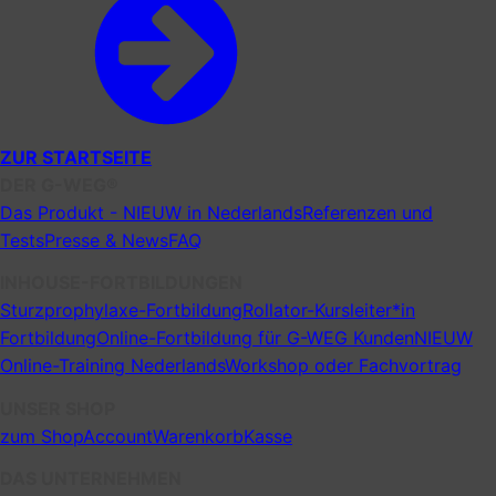
ZUR STARTSEITE
DER G-WEG®
Das Produkt - NIEUW in Nederlands
Referenzen und
Tests
Presse & News
FAQ
INHOUSE-FORTBILDUNGEN
Sturzprophylaxe-Fortbildung
Rollator-Kursleiter*in
Fortbildung
Online-Fortbildung für G-WEG Kunden
NIEUW
Online-Training Nederlands
Workshop oder Fachvortrag
UNSER SHOP
zum Shop
Account
Warenkorb
Kasse
DAS UNTERNEHMEN