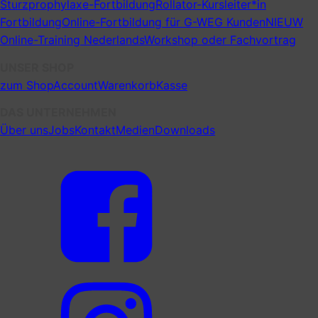
Sturzprophylaxe-Fortbildung
Rollator-Kursleiter*in
Fortbildung
Online-Fortbildung für G-WEG Kunden
NIEUW
Online-Training Nederlands
Workshop oder Fachvortrag
UNSER SHOP
zum Shop
Account
Warenkorb
Kasse
DAS UNTERNEHMEN
Über uns
Jobs
Kontakt
Medien
Downloads